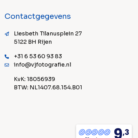
Contactgegevens
Liesbeth Tilanusplein 27
5122 BH Rijen
+31 6 53 60 93 83
info@vjfotografie.nl
KvK: 18056939
BTW: NL1407.68.154.B01
9
,3