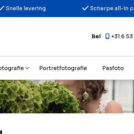
Snelle levering
Scherpe all-in p
Bel
+31 6 53
otografie
Portretfotografie
Pasfoto