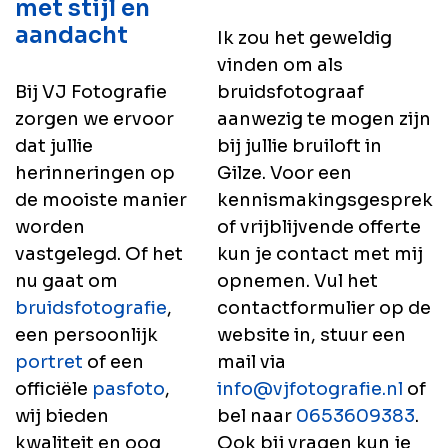
met stijl en
aandacht
Ik zou het geweldig
vinden om als
Bij VJ Fotografie
bruidsfotograaf
zorgen we ervoor
aanwezig te mogen zijn
dat jullie
bij jullie bruiloft in
herinneringen op
Gilze. Voor een
de mooiste manier
kennismakingsgesprek
worden
of vrijblijvende offerte
vastgelegd. Of het
kun je contact met mij
nu gaat om
opnemen. Vul het
bruidsfotografie
,
contactformulier op de
een persoonlijk
website in, stuur een
portret
of een
mail via
officiële
pasfoto
,
info@vjfotografie.nl
of
wij bieden
bel naar
0653609383
.
kwaliteit en oog
Ook bij vragen kun je